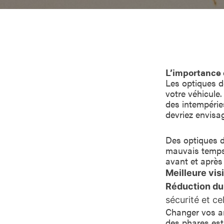
L’importance 
Les optiques d
votre véhicule.
des intempérie
devriez envisag
Des optiques de
mauvais temps.
avant et après
Meilleure vis
Réduction du
sécurité et ce
Changer vos am
des phares est