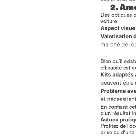
2. Am
Des optiques d
voiture :
Aspect visuel
Valorisation 
marché de l’o
Bien qu’il exi
efficacité est s
Kits adaptés 
peuvent être u
Problème avec
et nécessitent
En confiant ce
d’un résultat 
Astuce pratiq
Profitez de l’
brise ou d’une 