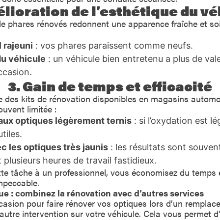
élioration de l’esthétique du vé
e phares rénovés redonnent une apparence fraîche et so
 rajeuni
: vos phares paraissent comme neufs.
du véhicule
: un véhicule bien entretenu a plus de vale
ccasion.
3. Gain de temps et efficacité
ste des kits de rénovation disponibles en magasins automob
ouvent limitée :
aux optiques légèrement ternis
: si l’oxydation est lég
tiles.
 les optiques très jaunis
: les résultats sont souve
 plusieurs heures de travail fastidieux.
tte tâche à un professionnel, vous économisez du temps e
impeccable.
ue : combinez la rénovation avec d’autres services
occasion pour faire rénover vos optiques lors d’un rempla
autre intervention sur votre véhicule. Cela vous permet d