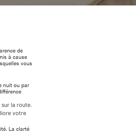
parence de
unis à cause
esquelles vous
e nuit ou par
ifférence
sur la route.
liore votre
té. La clarté