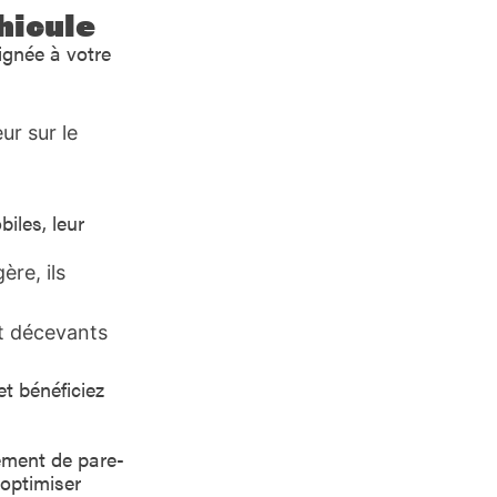
hicule
ignée à votre
ur sur le
iles, leur
ère, ils
nt décevants
t bénéficiez
cement de pare-
’optimiser