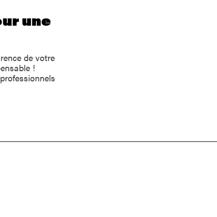
our une
arence de votre
pensable !
 professionnels